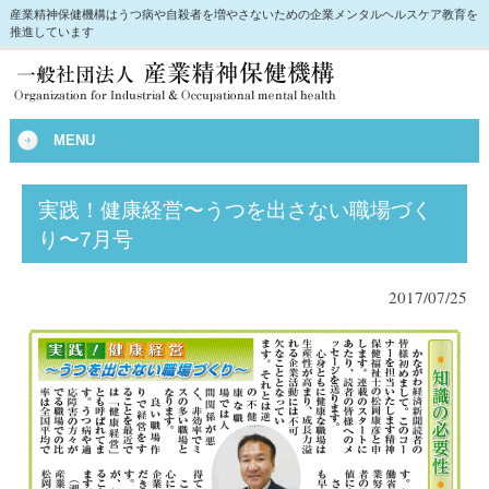
産業精神保健機構はうつ病や自殺者を増やさないための企業メンタルヘルスケア教育を
推進しています
MENU
実践！健康経営〜うつを出さない職場づく
り〜7月号
2017/07/25