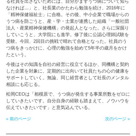
る社員を出さないためには、自分がまずうつ病について知ら
なければ…」と、社長業のかたわら勉強を続け、2016年に
「精神保健福祉士」に合格。その後、中小企業で職場からの
うつ病を防ごうと、産・学・士業が連携した組織「一般社団
法人・産業精神保健機構」の発起人となった。さらに深掘り
していこうと、大学院にも進学。修了後に公認心理師試験を
受験。今回、2回目の挑戦で晴れて合格となった。社員のう
つ病をきっかけに、心理の勉強を始めて5年半の歳月をかけ
たという。
今後はその知識を自社の経営に役立てるほか、同機構と契約
した企業を対象に、定期的に出向いて社員たちの心の健康を
サポートしていく。無論、同じ経営者として社長のメンタル
相談にも応じる。
松岡CEOは「相模原で、うつ病が発生する事業所数をゼロに
していきたいです。自分自身の経験も踏まえて、ノウハウを
伝えていきたいです」と意気込んでいる。
« 前のページ
次のページ »