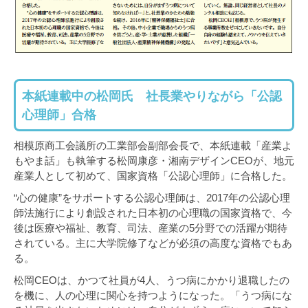
本紙連載中の松岡氏 社長業やりながら「公認
心理師」合格
相模原商工会議所の工業部会副部会長で、本紙連載「産業よ
もやま話」も執筆する松岡康彦・湘南デザインCEOが、地元
産業人として初めて、国家資格「公認心理師」に合格した。
“心の健康”をサポートする公認心理師は、2017年の公認心理
師法施行により創設された日本初の心理職の国家資格で、今
後は医療や福祉、教育、司法、産業の5分野での活躍が期待
されている。主に大学院修了などが必須の高度な資格でもあ
る。
松岡CEOは、かつて社員が4人、うつ病にかかり退職したの
を機に、人の心理に関心を持つようになった。「うつ病にな