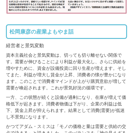
松岡康彦の産業よもやま話
経営者と景気変動
資本主義社会と景気変動は、切っても切り離せない関係で
す。需要が伸びることにより利益が最大化し、さらに供給を
増やすために、資金が設備投資に回り生産が増えます。そし
てまた、利益が増大し賃金が上昇、消費者の懐が豊かになり
ます。このことで消費者マインドが上がり購買意欲が増して
需要が喚起されます。これが景気好況の循環です。
一方、この状態が続くと設備が過剰になり、在庫が増えて価
格低下が起きます。消費者物価は下がり、企業の利益は低
下、賃金上昇が抑えられます。結果として消費(需要)が低迷
し不景気になります。
かつてアダム・スミスは「モノの価格と量は需要と供給の交
点で決まる」と説きました。このバランスを「神の見えざる