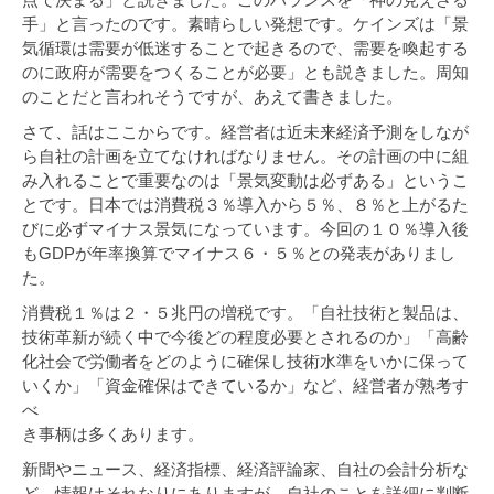
手」と言ったのです。素晴らしい発想です。ケインズは「景
気循環は需要が低迷することで起きるので、需要を喚起する
のに政府が需要をつくることが必要」とも説きました。周知
のことだと言われそうですが、あえて書きました。
さて、話はここからです。経営者は近未来経済予測をしなが
ら自社の計画を立てなければなりません。その計画の中に組
み入れることで重要なのは「景気変動は必ずある」というこ
とです。日本では消費税３％導入から５％、８％と上がるた
びに必ずマイナス景気になっています。今回の１０％導入後
もGDPが年率換算でマイナス６・５％との発表がありまし
た。
消費税１％は２・５兆円の増税です。「自社技術と製品は、
技術革新が続く中で今後どの程度必要とされるのか」「高齢
化社会で労働者をどのように確保し技術水準をいかに保って
いくか」「資金確保はできているか」など、経営者が熟考す
べ
き事柄は多くあります。
新聞やニュース、経済指標、経済評論家、自社の会計分析な
ど、情報はそれなりにありますが、自社のことを詳細に判断