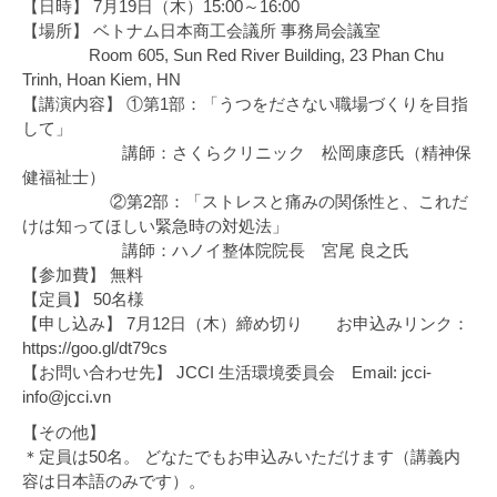
【日時】 7月19日（木）15:00～16:00
【場所】 ベトナム日本商工会議所 事務局会議室
Room 605, Sun Red River Building, 23 Phan Chu
Trinh, Hoan Kiem, HN
【講演内容】 ①第1部：「うつをださない職場づくりを目指
して」
講師：さくらクリニック 松岡康彦氏（精神保
健福祉士）
②第2部：「ストレスと痛みの関係性と、これだ
けは知ってほしい緊急時の対処法」
講師：ハノイ整体院院長 宮尾 良之氏
【参加費】 無料
【定員】 50名様
【申し込み】 7月12日（木）締め切り お申込みリンク：
https://goo.gl/dt79cs
【お問い合わせ先】 JCCI 生活環境委員会 Email: jcci-
info@jcci.vn
【その他】
＊定員は50名。 どなたでもお申込みいただけます（講義内
容は日本語のみです）。