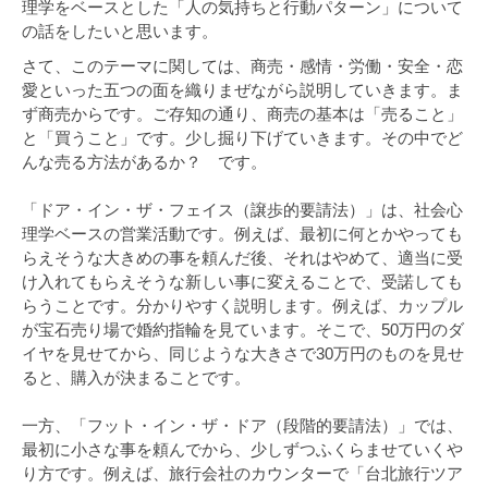
理学をベースとした「人の気持ちと行動パターン」について
の話をしたいと思います。
さて、このテーマに関しては、商売・感情・労働・安全・恋
愛といった五つの面を織りまぜながら説明していきます。ま
ず商売からです。ご存知の通り、商売の基本は「売ること」
と「買うこと」です。少し掘り下げていきます。その中でど
んな売る方法があるか？ です。
「ドア・イン・ザ・フェイス（譲歩的要請法）」は、社会心
理学ベースの営業活動です。例えば、最初に何とかやっても
らえそうな大きめの事を頼んだ後、それはやめて、適当に受
け入れてもらえそうな新しい事に変えることで、受諾しても
らうことです。分かりやすく説明します。例えば、カップル
が宝石売り場で婚約指輪を見ています。そこで、50万円のダ
イヤを見せてから、同じような大きさで30万円のものを見せ
ると、購入が決まることです。
一方、「フット・イン・ザ・ドア（段階的要請法）」では、
最初に小さな事を頼んでから、少しずつふくらませていくや
り方です。例えば、旅行会社のカウンターで「台北旅行ツア