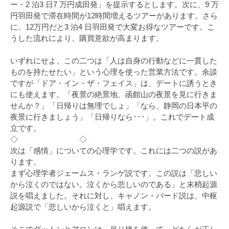
ー・2 泊3 日7 万円成田発」を提示するとします。次に、9 万
円羽田発で滞在時間が12時間増えるツアーがあります。さら
に、12万円だと3 泊4 日羽田発で大変お得なツアーです。こ
うした流れにより、購買意欲が高まります。
いずれにせよ、この二つは「人は自身の行動などに一貫した
ものを持たせたい」という心理を使った営業方法です。余談
ですが「ドア・イン・ザ・フェイス」は、デートに誘うとき
にも使えます。「夜景の絶景地、函館山の夜景を見に行きま
せんか？」「日帰りは無理でしょ」「なら、静岡の日本平の
夜景に行きましょう」「日帰りなら･･･」。これでデート成
立です。
◇ ◇
次は「感情」についての心理学です。これには二つの説があ
ります。
まず心理学者ジェームス・ランゲ説です。この説は「悲しい
から泣くのではない。泣くから悲しいのである」と末梢起源
説を唱えました。それに対し、キャノン・バード説は、中枢
起源説で「悲しいから泣くと」唱えます。