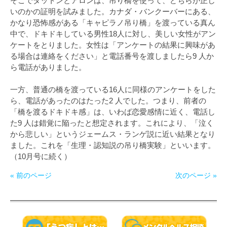
そこでダットンとアロンは、吊り橋を使って、どちらが正し
いのかの証明を試みました。カナダ・バンクーバーにある、
かなり恐怖感がある「キャピラノ吊り橋」を渡っている真ん
中で、ドキドキしている男性18人に対し、美しい女性がアン
ケートをとりました。女性は「アンケートの結果に興味があ
る場合は連絡をください」と電話番号を渡しましたら9 人か
ら電話がありました。
一方、普通の橋を渡っている16人に同様のアンケートをした
ら、電話があったのはたった2 人でした。つまり、前者の
「橋を渡るドキドキ感」は、いわば恋愛感情に近く、電話し
た9 人は錯覚に陥ったと想定されます。これにより、「泣く
から悲しい」というジェームス・ランゲ説に近い結果となり
ました。これを「生理・認知説の吊り橋実験」といいます。
（10月号に続く）
« 前のページ
次のページ »