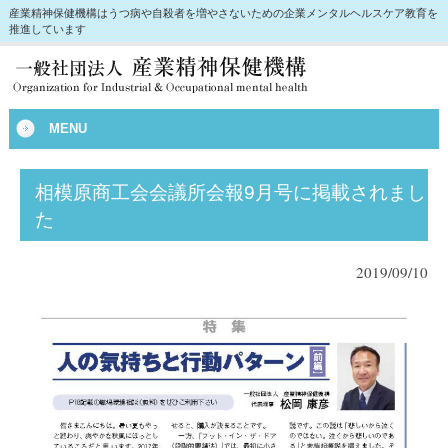
産業精神保健機構はうつ病や自殺者を増やさないための企業メンタルヘルスケア教育を
推進しています
MENU
相模原商工会会議所会報9月号に掲載されまし
た
2019/09/10